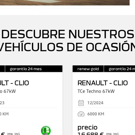
DESCUBRE NUESTROS
VEHÍCULOS DE OCASIÓ
garantía
24
mes
renew gold
garantía
24
m
LT - CLIO
RENAULT - CLIO
no 67kW
TCe Techno 67kW
23
12/2024
0
KM
6000
KM
precio
 €
16.688 €
imp. incl.
imp. incl.