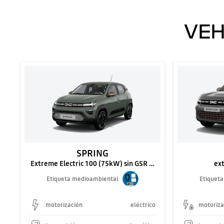
VEH
SPRING
Extreme Electric 100 (75kW) sin GSR 2.3
ex
Etiqueta medioambiental
Etiquet
motorización
eléctrico
motoriza