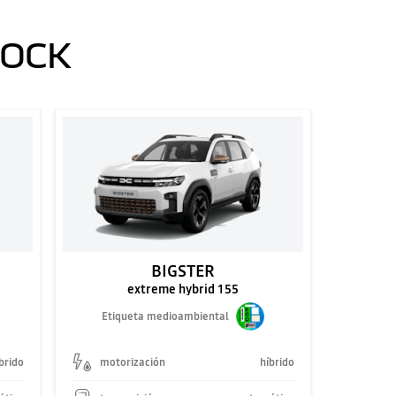
TOCK
BIGSTER
extreme hybrid 155
Etiqueta medioambiental
brido
motorización
híbrido