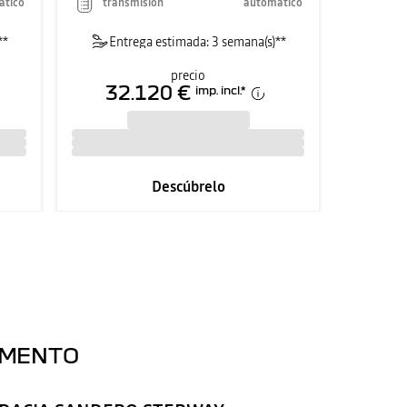
ático
transmisión
automático
**
Entrega estimada: 3 semana(s)**
precio
32.120 €
imp. incl.
*
Descúbrelo
OMENTO