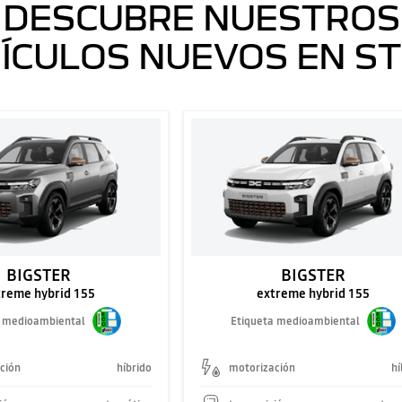
DESCUBRE NUESTROS
ÍCULOS NUEVOS EN S
BIGSTER
BIGSTER
treme hybrid 155
extreme hybrid 155
a medioambiental
Etiqueta medioambiental
ción
híbrido
motorización
hí