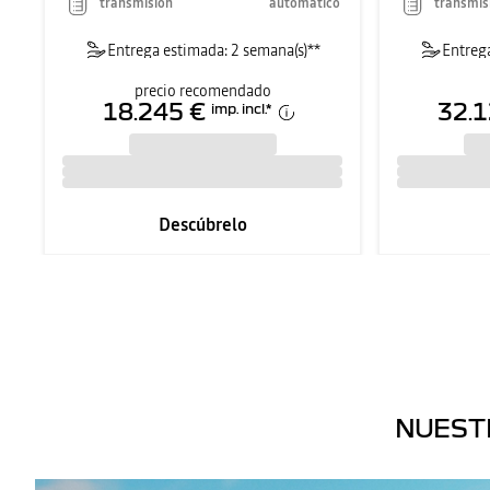
transmisión
automático
transmis
Entrega estimada: 2 semana(s)**
Entrega
precio recomendado
18.245 €
32.1
imp. incl.
*
Descúbrelo
NUEST