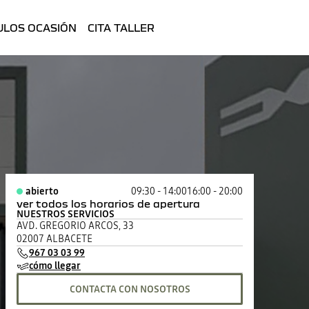
ULOS OCASIÓN
CITA TALLER
abierto
09:30 - 14:00
16:00 - 20:00
ver todos los horarios de apertura
NUESTROS SERVICIOS
lunes
09:30 - 14:00
16:00 - 20:00
AVD. GREGORIO ARCOS, 33
martes
09:30 - 14:00
16:00 - 20:00
02007 ALBACETE
miércoles
09:30 - 14:00
16:00 - 20:00
967 03 03 99
jueves
09:30 - 14:00
16:00 - 20:00
cómo llegar
viernes
09:30 - 14:00
16:00 - 20:00
sábado
10:00 - 13:30
cerrado
CONTACTA CON NOSOTROS
domingo
cerrado