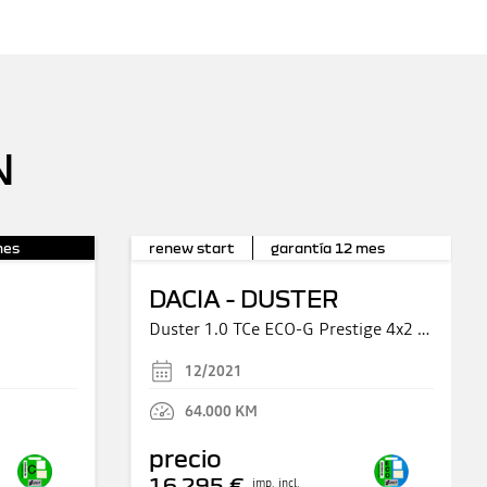
N
es
renew start
garantía
12
mes
DACIA - DUSTER
Duster 1.0 TCe ECO-G Prestige 4x2 74kW
12/2021
64.000
KM
precio
16.295 €
imp. incl.