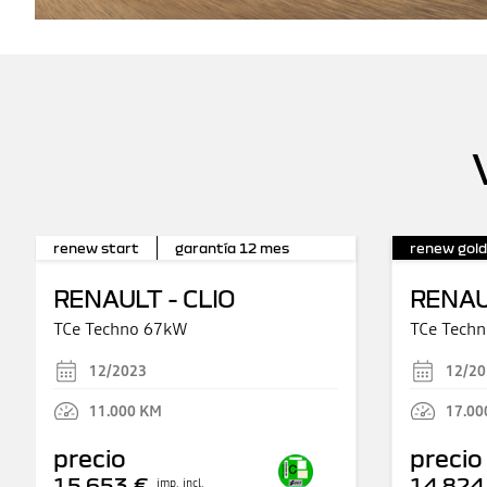
renew start
garantía
12
mes
renew gold
RENAULT - CLIO
RENAU
TCe Techno 67kW
TCe Tech
12/2023
12/20
11.000
KM
17.00
precio
precio
15.653 €
14.824
imp. incl.