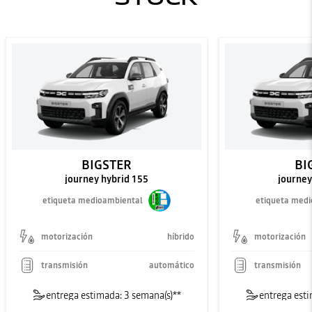
BIGSTER
BI
journey hybrid 155
journey
etiqueta medioambiental
etiqueta med
motorización
híbrido
motorización
transmisión
automático
transmisión
entrega estimada: 3 semana(s)**
entrega esti