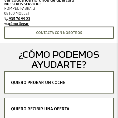
ver todos los horarios de apertura
NUESTROS SERVICIOS
lunes
08:00 - 20:00
POMPEU FABRA, 2
martes
08:00 - 20:00
08100 MOLLET
miércoles
08:00 - 20:00
935 70 99 23
jueves
08:00 - 20:00
cómo llegar
viernes
08:00 - 20:00
sábado
cerrado
CONTACTA CON NOSOTROS
domingo
cerrado
¿CÓMO PODEMOS
AYUDARTE?
QUIERO PROBAR UN COCHE
QUIERO RECIBIR UNA OFERTA