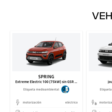
VEH
SPRING
Extreme Electric 100 (75kW) sin GSR 2.3
jo
Etiqueta medioambiental
Etiquet
motorización
eléctrico
motoriza