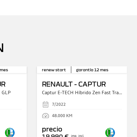
N
mes
renew start
garantía
12
mes
UR
RENAULT - CAPTUR
W GLP
Captur E-TECH Híbrido Zen Fast Track 105kW
7/2022
48.000
KM
precio
19.990 €
imp. incl.