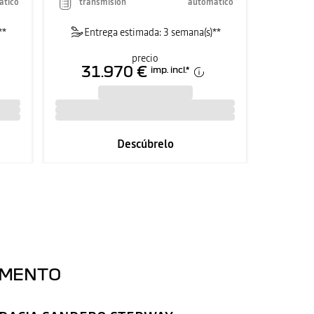
ático
transmisión
automático
**
Entrega estimada: 3 semana(s)**
precio
31.970 €
imp. incl.
*
Descúbrelo
OMENTO