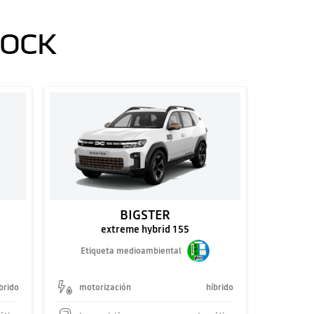
TOCK
BIGSTER
extreme hybrid 155
Etiqueta medioambiental
brido
motorización
híbrido