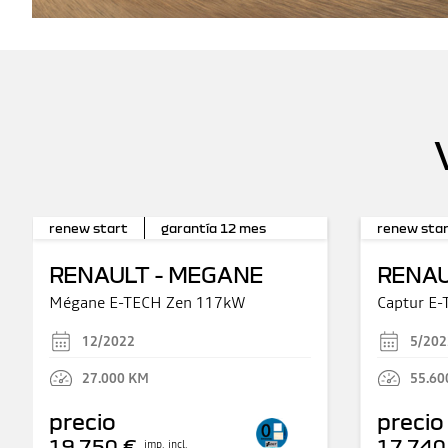
renew start
garantía
12
mes
renew sta
RENAULT - MEGANE
RENAU
Mégane E-TECH Zen 117kW
Captur E
12/2022
5/202
27.000
KM
55.60
precio
precio
19.750 €
17.740
imp. incl.