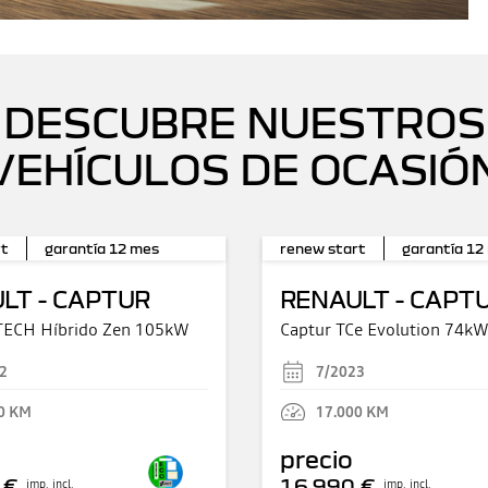
DESCUBRE NUESTROS
VEHÍCULOS DE OCASIÓ
rt
garantía
12
mes
renew start
garantía
12
LT - CAPTUR
RENAULT - CAPT
-TECH Híbrido Zen 105kW
Captur TCe Evolution 74k
2
7/2023
0
KM
17.000
KM
precio
 €
16.990 €
imp. incl.
imp. incl.