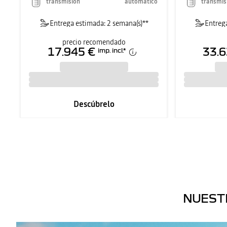
transmisión
automático
transmis
Entrega estimada: 2 semana(s)**
Entrega
precio recomendado
17.945 €
33.6
imp. incl.
*
Descúbrelo
NUEST