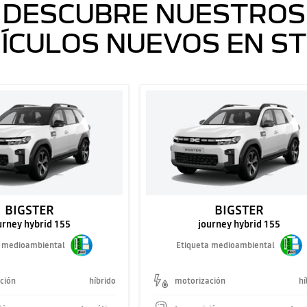
DESCUBRE NUESTROS
ÍCULOS NUEVOS EN S
BIGSTER
BIGSTER
urney hybrid 155
journey hybrid 155
a medioambiental
Etiqueta medioambiental
ción
híbrido
motorización
hí