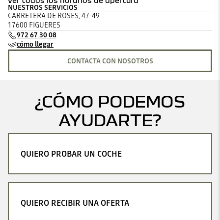
ver todos los horarios de apertura
NUESTROS SERVICIOS
lunes
09:00 - 13:30
15:00 - 20:00
CARRETERA DE ROSES, 47-49
martes
09:00 - 13:30
15:00 - 20:00
17600 FIGUERES
miércoles
09:00 - 13:30
15:00 - 20:00
972 67 30 08
jueves
09:00 - 13:30
15:00 - 20:00
cómo llegar
viernes
09:00 - 13:30
15:00 - 20:00
sábado
10:00 - 13:30
cerrado
CONTACTA CON NOSOTROS
domingo
cerrado
¿CÓMO PODEMOS
AYUDARTE?
QUIERO PROBAR UN COCHE
QUIERO RECIBIR UNA OFERTA