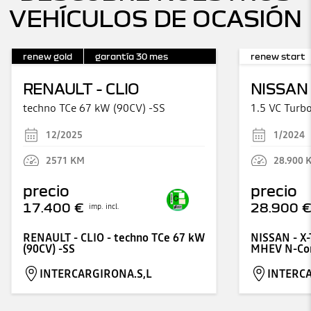
VEHÍCULOS DE OCASIÓN
renew gold
garantía
30
mes
renew start
RENAULT - CLIO
NISSAN 
techno TCe 67 kW (90CV) -SS
12/2025
1/2024
2571
KM
28.900
precio
precio
17.400 €
28.900 
imp. incl.
RENAULT - CLIO - techno TCe 67 kW
NISSAN - X-
(90CV) -SS
MHEV N-Conn
INTERCARGIRONA.S,L
INTERCA