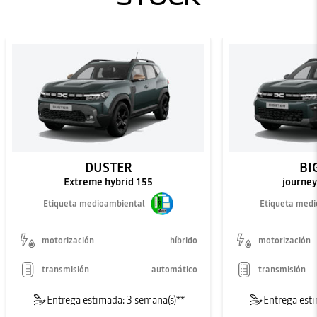
DUSTER
BI
Extreme hybrid 155
journey
Etiqueta medioambiental
Etiqueta med
motorización
híbrido
motorización
transmisión
automático
transmisión
Entrega estimada: 3 semana(s)**
Entrega esti