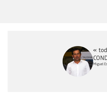
to
COND
Miguel Es