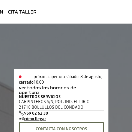
ÓN
CITA TALLER
próxima apertura sábado, 8 de agosto,
cerrado
10:00
ver todos los horarios de
apertura
NUESTROS SERVICIOS
lunes
08:30 - 14:00
15:00 - 20:30
CARPINTEROS S/N, POL. IND. EL LIRIO
martes
08:30 - 14:00
15:00 - 20:30
21710 BOLLULLOS DEL CONDADO
miércoles
08:30 - 14:00
15:00 - 20:30
959 02 62 30
jueves
08:30 - 14:00
15:00 - 20:30
cómo llegar
viernes
08:30 - 14:00
15:00 - 20:30
sábado
10:00 - 14:00
cerrado
CONTACTA CON NOSOTROS
domingo
cerrado