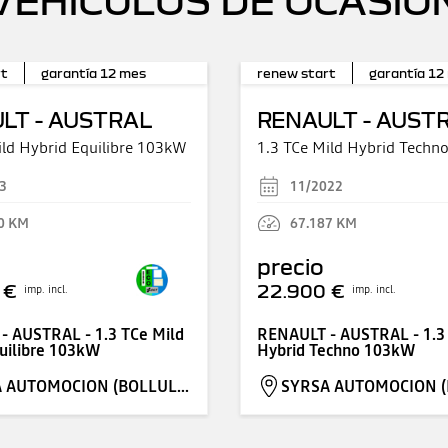
rt
garantía
12
mes
renew start
garantía
12
LT - AUSTRAL
RENAULT - AUST
ild Hybrid Equilibre 103kW
1.3 TCe Mild Hybrid Tech
3
11/2022
0
KM
67.187
KM
precio
 €
22.900 €
imp. incl.
imp. incl.
- AUSTRAL - 1.3 TCe Mild
RENAULT - AUSTRAL - 1.3
uilibre 103kW
Hybrid Techno 103kW
SYRSA AUTOMOCION (BOLLULLOS)
SYRSA AUTOMOCION (