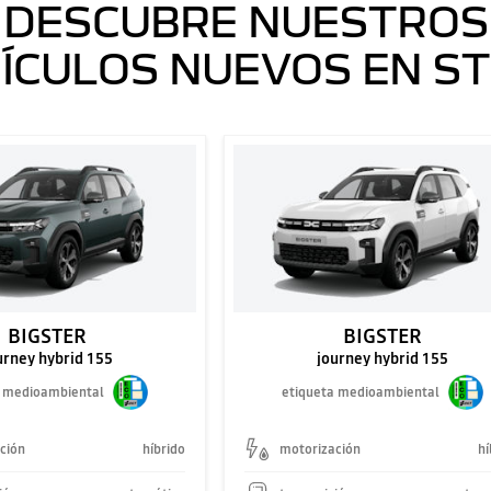
DESCUBRE NUESTROS
ÍCULOS NUEVOS EN S
BIGSTER
BIGSTER
urney hybrid 155
journey hybrid 155
a medioambiental
etiqueta medioambiental
ción
híbrido
motorización
hí