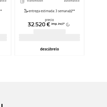
ático
transmisión
automático
**
entrega estimada: 3 semana(s)**
precio
32.520 €
imp. incl.
*
descúbrelo
N