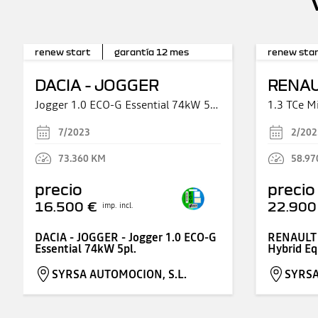
renew start
garantía
12
mes
renew sta
DACIA - JOGGER
RENAU
Jogger 1.0 ECO-G Essential 74kW 5pl.
1.3 TCe M
7/2023
2/202
73.360
KM
58.97
precio
precio
16.500 €
22.900
imp. incl.
DACIA - JOGGER - Jogger 1.0 ECO-G
RENAULT 
Essential 74kW 5pl.
Hybrid Eq
SYRSA AUTOMOCION, S.L.