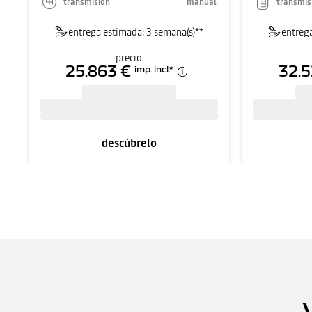
transmisión
manual
transmis
entrega estimada: 3 semana(s)**
entrega
precio
25.863 €
32.5
imp. incl.
*
descúbrelo