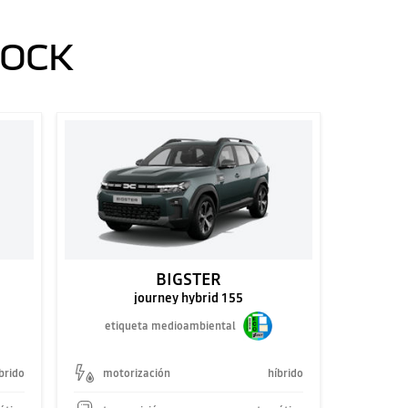
TOCK
BIGSTER
journey hybrid 155
etiqueta medioambiental
brido
motorización
híbrido