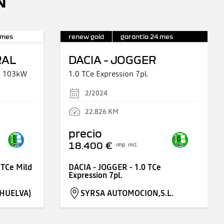
mes
renew gold
garantía
24
mes
RAL
DACIA - JOGGER
no 103kW
1.0 TCe Expression 7pl.
2/2024
22.826
KM
precio
18.400 €
imp. incl.
 TCe Mild
DACIA - JOGGER - 1.0 TCe
Expression 7pl.
HUELVA)
SYRSA AUTOMOCION,S.L.